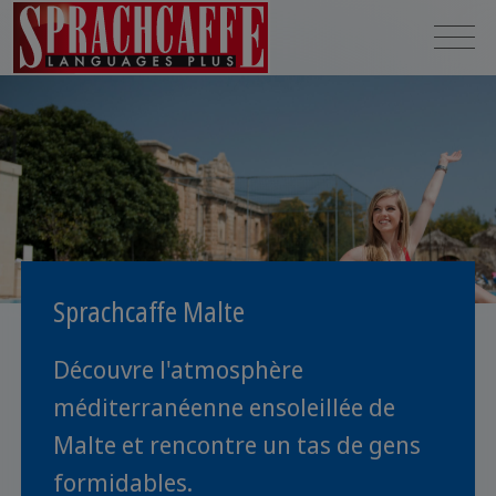
Sprachcaffe Malte
Découvre l'atmosphère
méditerranéenne ensoleillée de
Malte et rencontre un tas de gens
formidables.