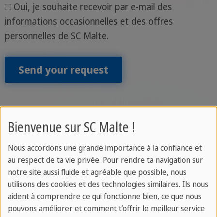
Oui, je souhaite recevoir par e-mail des
informations occasionnelles et des offres
personnelles de SC Malte.
Send your request
Bienvenue sur SC Malte !
Questions fréquemment posées :
Nous accordons une grande importance à la confiance et
Tu veux connaître les
prix des
cours
, les
au respect de ta vie privée. Pour rendre ta navigation sur
notre site aussi fluide et agréable que possible, nous
disponibilités et les dates
?
En savoir plus
utilisons des cookies et des technologies similaires. Ils nous
aident à comprendre ce qui fonctionne bien, ce que nous
Découvre nos
cours passionnants
à Sprachcaffe
pouvons améliorer et comment t’offrir le meilleur service
Malta ! Découvre nos cours et commence dès