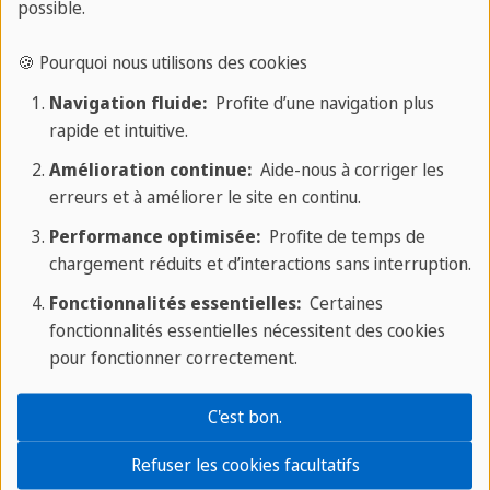
possible.
maintenant ton voyage d'apprentissage des
langues.
Tous les cours "
🍪 Pourquoi nous utilisons des cookies
Navigation fluide:
Profite d’une navigation plus
As-tu des doutes concernant la
procédure
rapide et intuitive.
d'inscription ?
Ne t'inquiète pas, c'est facile.
En
Amélioration continue:
Aide-nous à corriger les
savoir plus "
erreurs et à améliorer le site en continu.
Performance optimisée:
Profite de temps de
chargement réduits et d’interactions sans interruption.
Tu te demandes quelles sont les
conditions
Fonctionnalités essentielles:
Certaines
d'entrée à
Malte ? Ne t'inquiète pas, elles ne sont
fonctionnalités essentielles nécessitent des cookies
pas compliquées.
En savoir plus... "
pour fonctionner correctement.
Plus de questions fréquemment posées
C'est bon.
Refuser les cookies facultatifs