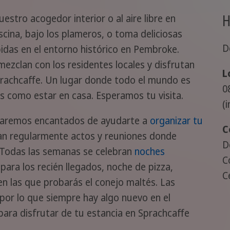
H
estro acogedor interior o al aire libre en
iscina, bajo los plameros, o toma deliciosas
D
das en el entorno histórico en Pembroke.
ezclan con los residentes locales y disfrutan
L
rachcaffe. Un lugar donde todo el mundo es
0
s como estar en casa. Esperamos tu visita.
(
staremos encantados de ayudarte a
organizar tu
C
ran regularmente actos y reuniones donde
D
. Todas las semanas se celebran
noches
C
para los recién llegados, noche de pizza,
C
 en las que probarás el conejo maltés. Las
por lo que siempre hay algo nuevo en el
ara disfrutar de tu estancia en Sprachcaffe