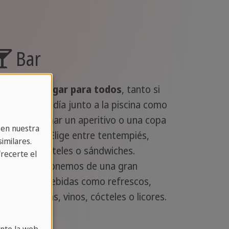
Bar
l bar es un
lugar para todos
, tanto si
as a pasar el día junto a la piscina como
i quieres tomar un aperitivo o una copa
 en nuestra
or la noche. Elige entre tentempiés,
imilares.
eliciosos pasteles o sándwiches.
recerte el
ambién disponemos de una gran
ariedad de bebidas como refrescos,
afés, cervezas, vinos, cócteles o licores.