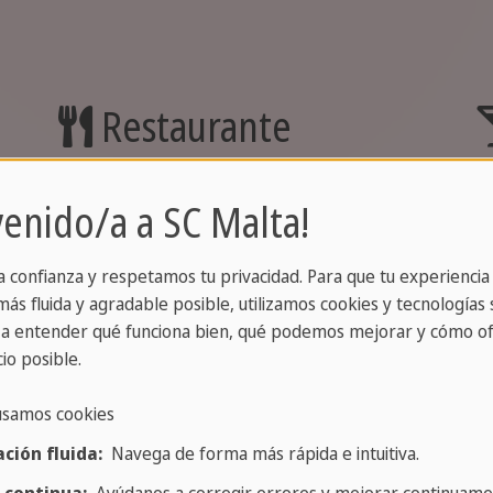
Restaurante
n
Disfruta de un almuerzo o una cena
E
venido/a a SC Malta!
na
mediterránea o internacional en un
v
entorno histórico. Elige entre pescado
s
a confianza y respetamos tu privacidad. Para que tu experiencia
fresco, carne jugosa, pasta y pizza
p
ás fluida y agradable posible, utilizamos cookies y tecnologías s
s,
italianas, hamburguesas, ensaladas
d
a entender qué funciona bien, qué podemos mejorar y cómo of
,
frescas y sopas caseras.
T
io posible.
v
Todas las comidas también están
usamos cookies
c
disponibles para llevar. Llámanos:
ción fluida:
Navega de forma más rápida e intuitiva.
+356 2570 1025