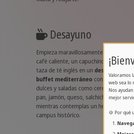
Desayuno
Empieza maravillosamente el día con u
¡Bien
café caliente, un capuchino o una bue
taza de té inglés en un
desayuno
Valoramos l
buffet mediterráneo
con opciones
web sea lo m
dulces y saladas como cereales, huevo
Nos ayudan 
pan, jamón, queso, salchichas y zumos
mejor servic
mientras contemplas un hermoso
🍪 Por qué 
campus histórico.
Navega