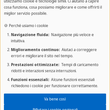
utilizziamo cookie e tecnologie simili. Ci aiutano a capire
cosa funziona, cosa possiamo migliorare e come offrirti il
Fai un salto indietro nel tempo con un
miglior servizio possibile.
viaggio a Mdina, l'antica città murata di
Malta. Goditi la nobile storia della città,
🍪 Perché usiamo i cookie
esplora gli incantevoli vicoli e concediti una
Navigazione fluida:
Navigazione più veloce e
fetta della famosa torta al cioccolato al
intuitiva.
Fontanella Tea Garden, che offre una vista
Miglioramento continuo:
Aiutaci a correggere
panoramica dell'isola. L'autobus 202 ti
errori e migliorare il sito nel tempo.
porterà a Mdina in circa 45 minuti.
Prestazioni ottimizzate:
Tempi di caricamento
ridotti e interazioni senza interruzioni.
Mellieħa - Beatitudine da spiaggia
Funzioni essenziali:
Alcune funzioni essenziali
richiedono i cookie per funzionare correttamente.
Cerchi il sole? Prendi un autobus per
Va bene così
Mellieħa e crogiolati al sole su alcune delle
spiagge più famose di Malta. Sia che tu
Rifiutare i cookie opzionali