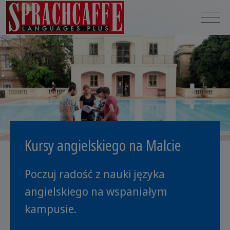
Kursy angielskiego na Malcie
Poczuj radość z nauki języka
angielskiego na wspaniałym
kampusie.