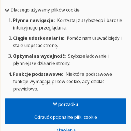
🍪 Dlaczego używamy plików cookie
Płynna nawigacja:
Korzystaj z szybszego i bardziej
intuicyjnego przeglądania.
Ciągłe udoskonalanie:
Pomóż nam usuwać błędy i
stale ulepszać stronę.
Optymalna wydajność:
Szybsze ładowanie i
Wystąpienia publiczne i prezentacje
płynniejsze działanie strony.
Funkcje podstawowe:
Niektóre podstawowe
Dowódź sceną z pewnością siebie:
Wystąpienia
funkcje wymagają plików cookie, aby działać
publiczne to sztuka, a robienie tego w języku
prawidłowo.
obcym jest godnym pochwały wyczynem. Nasze
W porządku
warsztaty z wystąpień publicznych i prezentacji
doskonalą Twoje umiejętności w wygłaszaniu
Odrzuć opcjonalne pliki cookie
efektownych przemówień i prezentacji w języku
Ustawienia