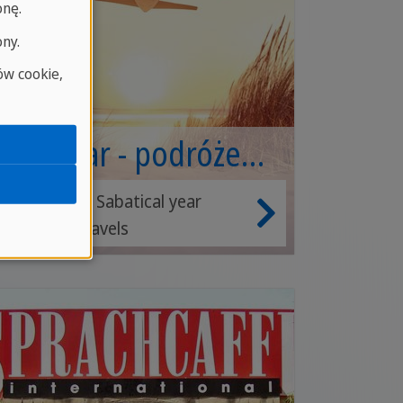
onę.
ony.
w cookie,
Gap Year - podróże
językowe
Gap Year or Sabatical year
language travels