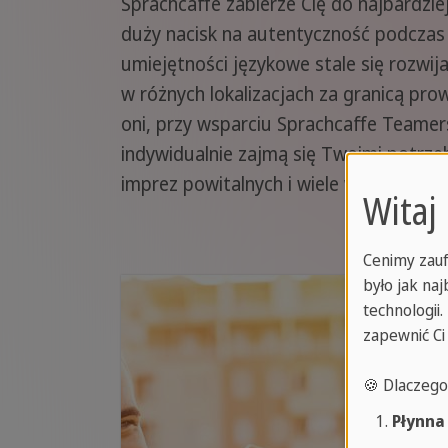
Sprachcaffe zabierze Cię do najbardzie
duży nacisk na autentyczność podczas 
umiejętności językowe stale się rozwij
w różnych lokalizacjach za granicą pro
oni, przy wsparciu Sprachcaffe Teamers
indywidualnie zajmą się Twoimi potrz
imprez powitalnych i wiele więcej dla C
Witaj
Cenimy zauf
było jak na
technologii
zapewnić Ci
🍪 Dlaczeg
Płynna