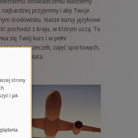
eloletniemu doświadczeniu kładziemy
 najbardziej przyjemny i aby Twoje
ralnym środowisku. Nasze kursy językowe
ść pochodzi z kraju, w którym uczą. To
wa się Twój kurs i w pełni
 program wycieczek, zajęć sportowych,
w z całego świata.
aszej strony
ch
zyć i jak
glądania.