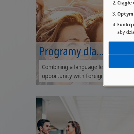
Ciągłe
Optyma
Funkcj
aby dzi
Programy dla
dorosłych
Combining a language learning
opportunity with foreign
cultures. Study Travel for 16+