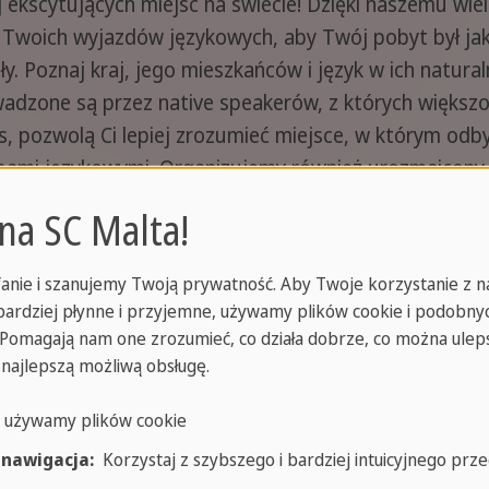
j ekscytujących miejsc na świecie! Dzięki naszemu wi
Twoich wyjazdów językowych, aby Twój pobyt był jak
ały. Poznaj kraj, jego mieszkańców i język w ich natu
wadzone są przez native speakerów, z których większo
, pozwolą Ci lepiej zrozumieć miejsce, w którym odby
ebami językowymi. Organizujemy również urozmaicony
iebie, z ludźmi reprezentującymi wiele języków i krajó
 na SC Malta!
anie i szanujemy Twoją prywatność. Aby Twoje korzystanie z n
jbardziej płynne i przyjemne, używamy plików cookie i podobny
. Pomagają nam one zrozumieć, co działa dobrze, co można uleps
 najlepszą możliwą obsługę.
o używamy plików cookie
 nawigacja:
Korzystaj z szybszego i bardziej intuicyjnego prze