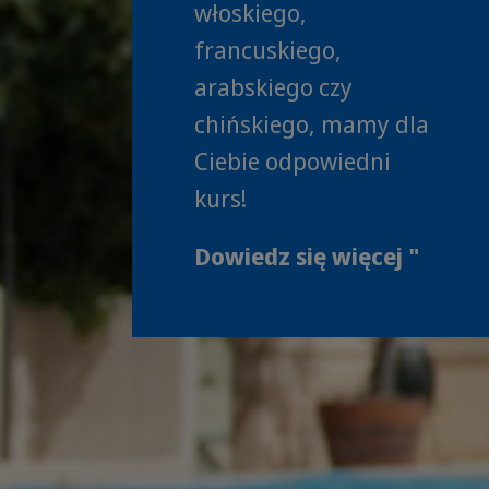
włoskiego,
francuskiego,
arabskiego czy
chińskiego, mamy dla
Ciebie odpowiedni
kurs!
Dowiedz się więcej "