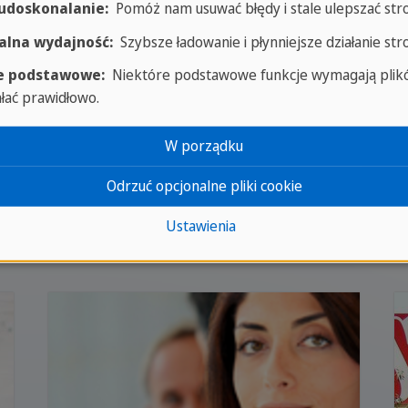
 udoskonalanie:
Pomóż nam usuwać błędy i stale ulepszać str
lna wydajność:
Szybsze ładowanie i płynniejsze działanie str
e podstawowe:
Niektóre podstawowe funkcje wymagają plikó
ałać prawidłowo.
Programy dla
W porządku
Odrzuć opcjonalne pliki cookie
młodzieży
Fun, safe and supervised
Ustawienia
programs for 12-21 years old.