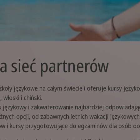
 sieć partnerów
koły językowe na całym świecie i oferuje kursy językow
 włoski i chiński.
rs językowy i zakwaterowanie najbardziej odpowiadaj
nych opcji, od zabawnych letnich wakacji językowych
ów i kursy przygotowujące do egzaminów dla osób dop