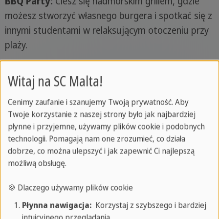
BBQ Party:
Ciesz się nadmorskim grillem, gdzie
możesz stworzyć własnego burgera i spotkać się z
innymi studentami w relaksującym otoczeniu przy
plaży.
Noc turecka:
Wieczór przy basenie z pysznymi
Witaj na SC Malta!
tureckimi potrawami, takimi jak kebaby i sałatki. To
wspaniała okazja, aby doświadczyć smaków Turcji
Cenimy zaufanie i szanujemy Twoją prywatność. Aby
w sercu Malty.
Twoje korzystanie z naszej strony było jak najbardziej
płynne i przyjemne, używamy plików cookie i podobnych
Międzynarodowa impreza studencka (17+):
technologii. Pomagają nam one zrozumieć, co działa
Dołącz do zabawy w Cuba, klubie w Paceville,
dobrze, co można ulepszyć i jak zapewnić Ci najlepszą
możliwą obsługę.
największej strefie imprezowej na Malcie. To
szansa na poznanie nocnego życia Malty i innych
🍪 Dlaczego używamy plików cookie
międzynarodowych studentów.
Płynna nawigacja:
Korzystaj z szybszego i bardziej
intuicyjnego przeglądania.