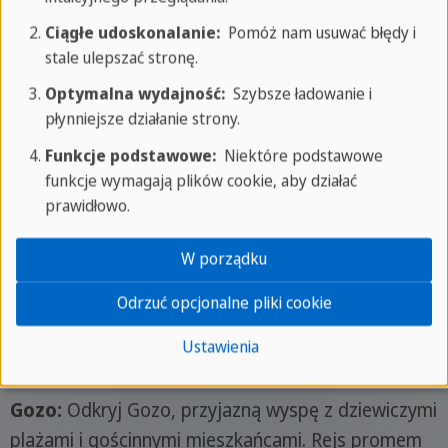
Ciągłe udoskonalanie:
Pomóż nam usuwać błędy i
stale ulepszać stronę.
Optymalna wydajność:
Szybsze ładowanie i
Niezapomniane wycieczki i
płynniejsze działanie strony.
doświadczenia
Funkcje podstawowe:
Niektóre podstawowe
funkcje wymagają plików cookie, aby działać
prawidłowo.
Comino:
Odwiedź Błękitną Lagunę, znaną z
W porządku
akwamarynowych wód i białych piaszczystych plaż.
Wyspa Comino, ulubiona przez turystów, oferuje
Odrzuć opcjonalne pliki cookie
również inne piękne plaże, takie jak Santa Marija
Ustawienia
Bay i San Niklaw Bay.
Gozo:
Odkryj Gozo, przyjazną wyspę z dziewiczymi
plażami i gościnnymi mieszkańcami. Rejs promem