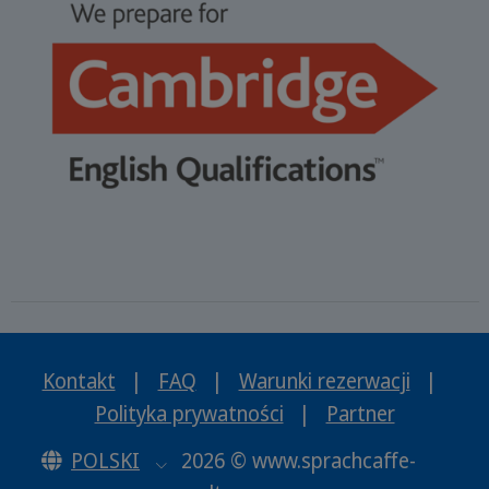
Kontakt
|
FAQ
|
Warunki rezerwacji
|
Polityka prywatności
|
Partner
POLSKI
2026 © www.sprachcaffe-