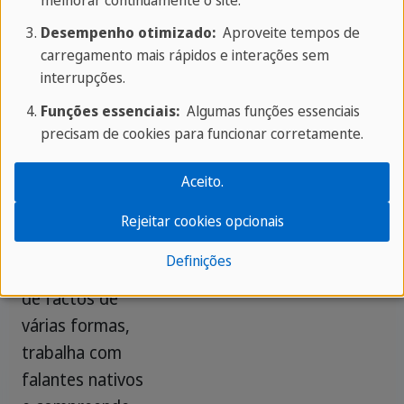
melhorar continuamente o site.
melhor os
contextos e
Desempenho otimizado:
Aproveite tempos de
carregamento mais rápidos e interações sem
fazer
interrupções.
afirmações
específicas.
Funções essenciais:
Algumas funções essenciais
precisam de cookies para funcionar corretamente.
Aumenta o
12
6
4
2
-
Aceito.
progresso:
Torna-te
Rejeitar cookies opcionais
proficiente na
Definições
apresentação
de factos de
várias formas,
trabalha com
falantes nativos