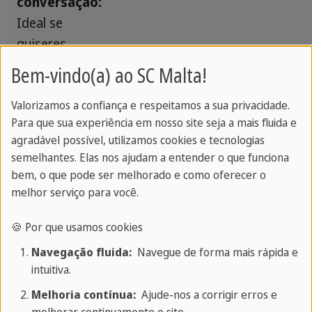
conversação:
Ideal se
quiseres
aprender a falar
Bem-vindo(a) ao SC Malta!
claramente e
Valorizamos a confiança e respeitamos a sua privacidade.
responder a
Para que sua experiência em nosso site seja a mais fluida e
perguntas
agradável possível, utilizamos cookies e tecnologias
simples.
semelhantes. Elas nos ajudam a entender o que funciona
bem, o que pode ser melhorado e como oferecer o
Enriquece os
6
4
2
-
-
melhor serviço para você.
conhecimentos
🍪 Por que usamos cookies
básicos:
A
qualificação
Navegação fluida:
Navegue de forma mais rápida e
intuitiva.
para
compreender
Melhoria contínua:
Ajude-nos a corrigir erros e