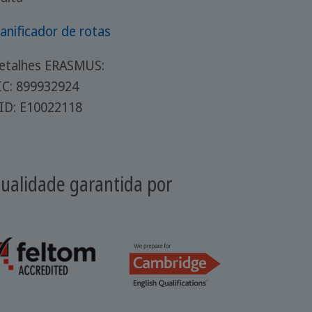
lanificador de rotas
etalhes ERASMUS:
IC: 899932924
ID: E10022118
ualidade garantida por