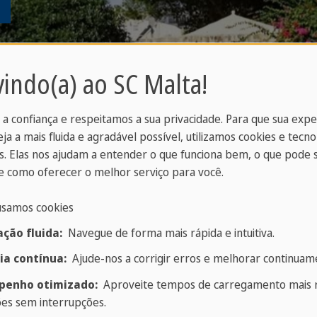
indo(a) ao SC Malta!
 a confiança e respeitamos a sua privacidade. Para que sua exp
eja a mais fluida e agradável possível, utilizamos cookies e tecno
. Elas nos ajudam a entender o que funciona bem, o que pode 
 como oferecer o melhor serviço para você.
usamos cookies
ção fluida:
Navegue de forma mais rápida e intuitiva.
a Sprachcaffe em Malta? Estamos ansiosos por te ajud
ia contínua:
Ajude-nos a corrigir erros e melhorar continuame
enho otimizado:
Aproveite tempos de carregamento mais r
Reserva agora!
ões sem interrupções.