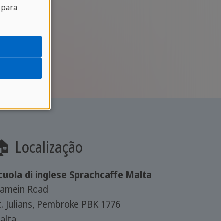
 para
 Localização
cuola di inglese Sprachcaffe Malta
lamein Road
t. Julians, Pembroke PBK 1776
alta