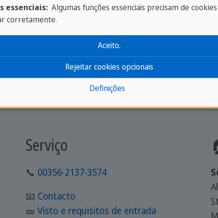
s essenciais:
Algumas funções essenciais precisam de cookies
ar corretamente.
Aceito.
Rejeitar cookies opcionais
Definições
Serviço

📞
00356-2137-3574
S
A
📧
Contacto
S
🎫
Visto e requisitos de entrada
M