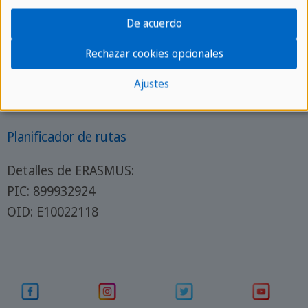
🏠 Localización
De acuerdo
Sprachcaffe Malta Escuela de Inglés
Rechazar cookies opcionales
Alamein Road
St. Julians, Pembroke PBK 1776
Ajustes
Malta
Planificador de rutas
Detalles de ERASMUS:
PIC: 899932924
OID: E10022118