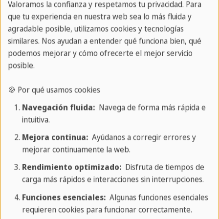
Actividades y ocio
Valoramos la confianza y respetamos tu privacidad. Para
que tu experiencia en nuestra web sea lo más fluida y
Visitar Malta
agradable posible, utilizamos cookies y tecnologías
similares. Nos ayudan a entender qué funciona bien, qué
podemos mejorar y cómo ofrecerte el mejor servicio
🔔 Servicio
posible.
📞
00356-2137-3574
🍪 Por qué usamos cookies
Navegación fluida:
Navega de forma más rápida e
📧
Contacto
intuitiva.
🎫
Requisitos de entrada y visado
Mejora continua:
Ayúdanos a corregir errores y
mejorar continuamente la web.
Empleo en Sprachcaffe:
Teamer
Rendimiento optimizado:
Disfruta de tiempos de
+ más ofertas de trabajo
carga más rápidos e interacciones sin interrupciones.
Funciones esenciales:
Algunas funciones esenciales
requieren cookies para funcionar correctamente.