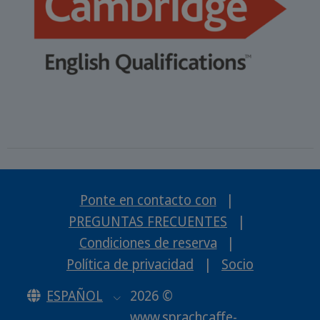
Ponte en contacto con
|
PREGUNTAS FRECUENTES
|
Condiciones de reserva
|
Política de privacidad
|
Socio
ESPAÑOL
2026 ©
www.sprachcaffe-