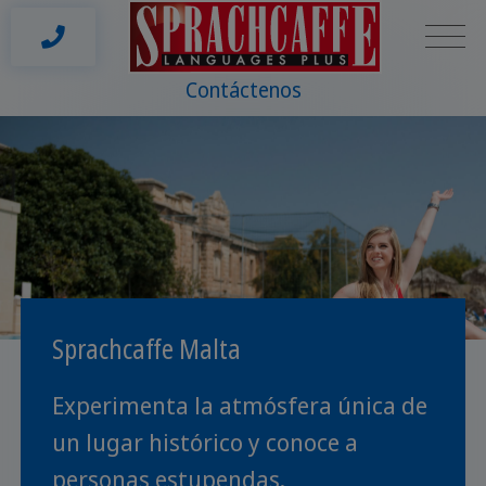
Contáctenos
Sprachcaffe Malta
Experimenta la atmósfera única de
un lugar histórico y conoce a
personas estupendas.