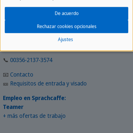
Bar y restaurante
Actividades y ocio
De acuerdo
Visitar Malta
Rechazar cookies opcionales
Ajustes
🔔 Servicio
📞
00356-2137-3574
📧
Contacto
🎫
Requisitos de entrada y visado
Empleo en Sprachcaffe:
Teamer
+ más ofertas de trabajo