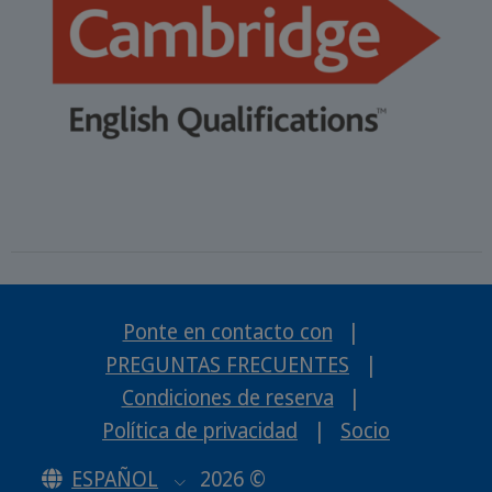
Ponte en contacto con
|
PREGUNTAS FRECUENTES
|
Condiciones de reserva
|
Política de privacidad
|
Socio
ESPAÑOL
2026 ©