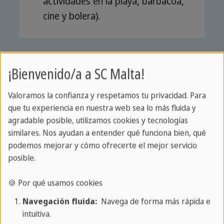
actividades en la playa, barbacoa,
cine y bolera).
Nuestros experimentados profesores
¡Bienvenido/a a SC Malta!
trabajarán con los jóvenes estudiantes para
activar y mejorar sus destrezas lingüísticas
Valoramos la confianza y respetamos tu privacidad. Para
preexistentes en inglés, utilizando los
que tu experiencia en nuestra web sea lo más fluida y
últimos materiales proporcionados durante
agradable posible, utilizamos cookies y tecnologías
similares. Nos ayudan a entender qué funciona bien, qué
la duración del curso en Sprachcaffe Malta.
podemos mejorar y cómo ofrecerte el mejor servicio
Las clases se imparten con un máximo de
posible.
15 alumnos por clase. La forma ideal de
aprender un idioma mientras disfrutas del
🍪 Por qué usamos cookies
esplendor de esta isla mediterránea es
Navegación fluida:
Navega de forma más rápida e
inscribirte en una de nuestras clases de
intuitiva.