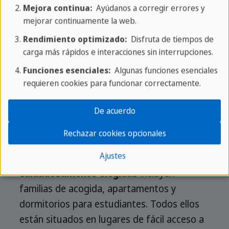
inglés junior en Malta. Nuestro amplio
Mejora continua:
Ayúdanos a corregir errores y
programa ofrece clases, alojamiento,
mejorar continuamente la web.
actividades y supervisión que se adaptan
Rendimiento optimizado:
Disfruta de tiempos de
específicamente a las necesidades de los
carga más rápidos e interacciones sin interrupciones.
jóvenes estudiantes.
Funciones esenciales:
Algunas funciones esenciales
requieren cookies para funcionar correctamente.
Nuestras clases
de inglés ofrecen una
forma amena y estimulante de aprender,
De acuerdo
gracias a nuestros profesores cualificados y
al tamaño mínimo de las clases.
Rechazar cookies opcionales
Ajustes
Las
opciones de alojamiento
cuidadosamente elegidas
incluyen
familias de acogida, apartamentos y
dormitorios para estudiantes. Todos ellos
están situados en lugares de fácil acceso a