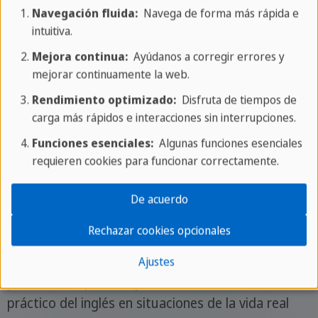
Navegación fluida:
Navega de forma más rápida e
intuitiva.
Mejora continua:
Ayúdanos a corregir errores y
La privacidad es importante para nosotros. Solo cuando haces
mejorar continuamente la web.
clic, el vídeo se carga y se reproduce por el proveedor externo.
Rendimiento optimizado:
Disfruta de tiempos de
carga más rápidos e interacciones sin interrupciones.
La magia de los viajes lingüísticos
Funciones esenciales:
Algunas funciones esenciales
requieren cookies para funcionar correctamente.
Entonces, ¿qué hace que un viaje lingüístico a
Malta sea tan especial? Se trata de sumergirte en
De acuerdo
un entorno de habla inglesa, donde cada
Rechazar cookies opcionales
interacción, desde escuchar a los lugareños hasta
preguntar por una dirección, contribuye a tu
Ajustes
proceso de aprendizaje del idioma. Este uso
práctico del inglés en situaciones de la vida real