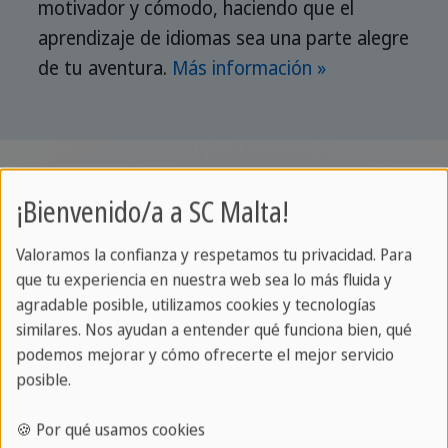
motivador y cómodo, haciendo que el
aprendizaje de idiomas sea una parte alegre
de tu aventura.
Más información »
Escucha lo que nuestro Director de
¡Bienvenido/a a SC Malta!
estudios, Sprachcaffe Malta - David
Valoramos la confianza y respetamos tu privacidad. Para
tiene que decir sobre nuestra
que tu experiencia en nuestra web sea lo más fluida y
metodología de enseñanza
agradable posible, utilizamos cookies y tecnologías
similares. Nos ayudan a entender qué funciona bien, qué
podemos mejorar y cómo ofrecerte el mejor servicio
posible.
🍪 Por qué usamos cookies