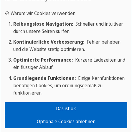
🍪 Warum wir Cookies verwenden
Reibungslose Navigation:
Schneller und intuitiver
durch unsere Seiten surfen.
Hast du Fragen zum Sprachcaffe Campus auf
Kontinuierliche Verbesserung:
Fehler beheben
Malta? Wir freuen uns darauf, dir bei der Planung
und die Website stetig optimieren.
deines perfekten Aufenthalts zu helfen.
Optimierte Performance:
Kürzere Ladezeiten und
ein flüssiger Ablauf.
Buche jetzt!
Grundlegende Funktionen:
Einige Kernfunktionen
benötigen Cookies, um ordnungsgemäß zu
funktionieren.
SC Malta
/
Wohnen
/
Gastfamilie
Das ist ok
Optionale Cookies ablehnen