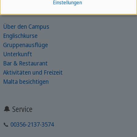
Einstellungen
👉 Über
Über den Campus
Englischkurse
Gruppenausflüge
Unterkunft
Bar & Restaurant
Aktivitäten und Freizeit
Malta besichtigen
🔔 Service
📞
00356-2137-3574