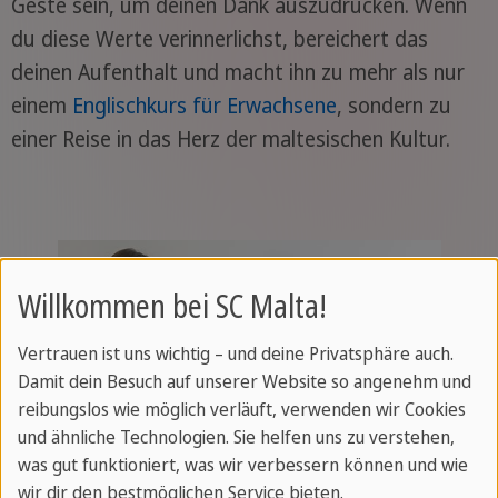
Geste sein, um deinen Dank auszudrücken. Wenn
du diese Werte verinnerlichst, bereichert das
deinen Aufenthalt und macht ihn zu mehr als nur
einem
Englischkurs für Erwachsene
, sondern zu
einer Reise in das Herz der maltesischen Kultur.
Willkommen bei SC Malta!
Vertrauen ist uns wichtig – und deine Privatsphäre auch.
Damit dein Besuch auf unserer Website so angenehm und
reibungslos wie möglich verläuft, verwenden wir Cookies
und ähnliche Technologien. Sie helfen uns zu verstehen,
was gut funktioniert, was wir verbessern können und wie
wir dir den bestmöglichen Service bieten.