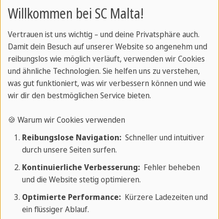
Willkommen bei SC Malta!
In diesem Leitfaden erfährst du, wie lange es
dauern kann, deine Englischkenntnisse zu
Vertrauen ist uns wichtig – und deine Privatsphäre auch.
verbessern! Er bezieht sich auf unseren Schnellkurs
Damit dein Besuch auf unserer Website so angenehm und
mit 30 Lektionen pro Woche. Denk daran, dass
reibungslos wie möglich verläuft, verwenden wir Cookies
jeder Mensch in seinem eigenen Tempo lernt.
und ähnliche Technologien. Sie helfen uns zu verstehen,
was gut funktioniert, was wir verbessern können und wie
Faktoren wie dein Alter, dein Sprachniveau und
wir dir den bestmöglichen Service bieten.
deine Erfahrung können sich darauf auswirken, wie
schnell du vorankommst. In dieser Tabelle
🍪 Warum wir Cookies verwenden
bezeichnen wir Anfänger als "A0". Das wird dir
Reibungslose Navigation:
Schneller und intuitiver
helfen, deine Lernreise zu planen! Hier findest du
durch unsere Seiten surfen.
weitere Informationen über den
Einstufungstest,
Kontinuierliche Verbesserung:
Fehler beheben
die Englischstufen und die Progression
.
und die Website stetig optimieren.
Optimierte Performance:
Kürzere Ladezeiten und
Das Sprachcaffe-Zertifikat
ein flüssiger Ablauf.