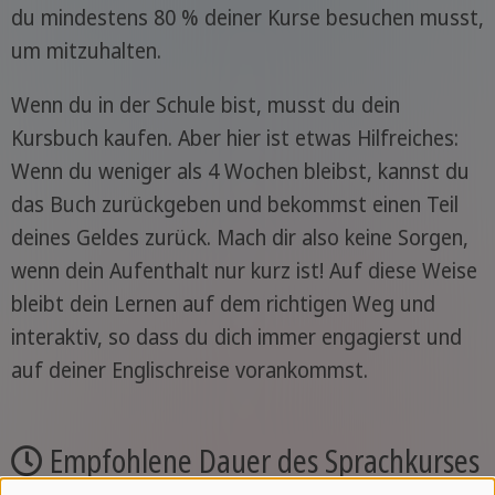
du mindestens 80 % deiner Kurse besuchen musst,
um mitzuhalten.
Wenn du in der Schule bist, musst du dein
Kursbuch kaufen. Aber hier ist etwas Hilfreiches:
Wenn du weniger als 4 Wochen bleibst, kannst du
das Buch zurückgeben und bekommst einen Teil
deines Geldes zurück. Mach dir also keine Sorgen,
wenn dein Aufenthalt nur kurz ist! Auf diese Weise
bleibt dein Lernen auf dem richtigen Weg und
interaktiv, so dass du dich immer engagierst und
auf deiner Englischreise vorankommst.
Empfohlene Dauer des Sprachkurses